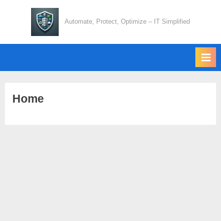
Skip
to
Automate, Protect, Optimize – IT Simplified
content
Home