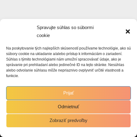
Spravujte súhlas so súbormi
cookie
Na poskytovanie tých najlepších skúseností používame technológie, ako sú
súbory cookie na ukladanie a/alebo prístup k informáciám o zariadení.
Súhlas s týmito technológiami nám umožní spracovávať údaje, ako je
správanie pri prehliadaní alebo jedinečné ID na tejto stránke. Nesúhlas
alebo odvolanie súhlasu môže nepriaznivo ovplyvniť určité vlastnosti a
funkcie.
Prijať
Odmietnuť
Zobraziť predvoľby
Copyright © 2021 Martin Hasin.
Powered by
PressBook WordPress theme