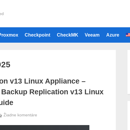
ied
e
Proxmox
Checkpoint
CheckMK
Veeam
Azure
025
on v13 Linux Appliance –
Backup Replication v13 Linux
uide
na
Žiadne komentáre
Veeam
Backup