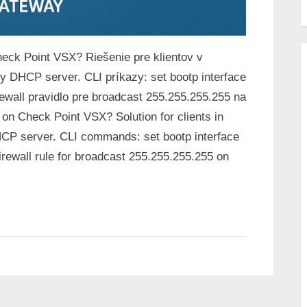
ck Point VSX? Riešenie pre klientov v
y DHCP server. CLI príkazy: set bootp interface
irewall pravidlo pre broadcast 255.255.255.255 na
n Check Point VSX? Solution for clients in
HCP server. CLI commands: set bootp interface
firewall rule for broadcast 255.255.255.255 on