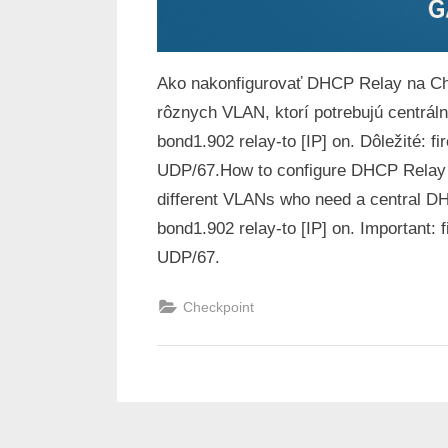
Ako nakonfigurovať DHCP Relay na Che
rôznych VLAN, ktorí potrebujú centráln
bond1.902 relay-to [IP] on. Dôležité: f
UDP/67.
How to configure DHCP Relay o
different VLANs who need a central D
bond1.902 relay-to [IP] on. Important: 
UDP/67.
Checkpoint