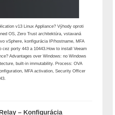
ication v13 Linux Appliance? Výhody oproti
ned OS, Zero Trust architektúra, vstavaná
 vo vSphere, konfigurácia IP/hostname, MFA
up cez porty 443 a 10443.
How to install Veeam
iance? Advantages over Windows: no Windows
ecture, built-in immutability. Process: OVA
figuration, MFA activation, Security Officer
43.
elay – Konfigurácia