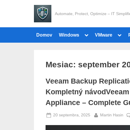
Skip
to
Automate, Protect, Optimize – IT Simplif
content
Toggle
Toggl
Domov
Windows
VMware
sub-
sub-
menu
menu
Mesiac:
september 2
Veeam Backup Replicati
Kompletný návod
Veeam 
Appliance – Complete G
Posted
By
20 septembra, 2025
Martin Hasin
on