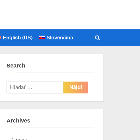
English (US)
Slovenčina
Toggle
search
form
Search
Hľadať:
Archives