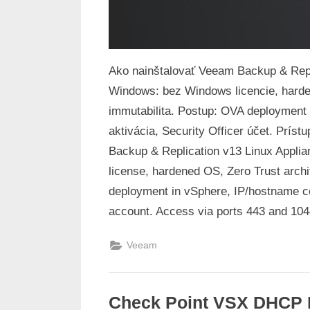
Ako nainštalovať Veeam Backup & Repl
Windows: bez Windows licencie, harde
immutabilita. Postup: OVA deployment
aktivácia, Security Officer účet. Príst
Backup & Replication v13 Linux Appl
license, hardened OS, Zero Trust archit
deployment in vSphere, IP/hostname con
account. Access via ports 443 and 104
Veeam
Check Point VSX DHCP R