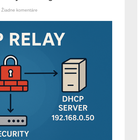
na
Žiadne komentáre
Check
Point
VSX
DHCP
Relay
–
Konfigurácia