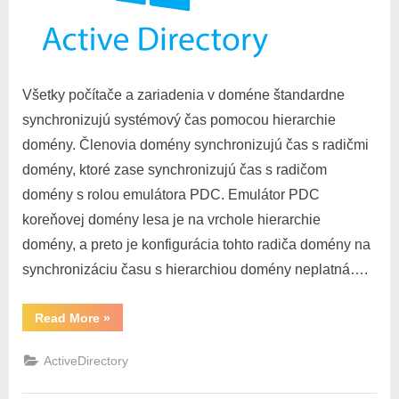
Všetky počítače a zariadenia v doméne štandardne
synchronizujú systémový čas pomocou hierarchie
domény. Členovia domény synchronizujú čas s radičmi
domény, ktoré zase synchronizujú čas s radičom
domény s rolou emulátora PDC. Emulátor PDC
koreňovej domény lesa je na vrchole hierarchie
domény, a preto je konfigurácia tohto radiča domény na
synchronizáciu času s hierarchiou domény neplatná….
“Active
Read More
»
Directory
NTP
server”
ActiveDirectory