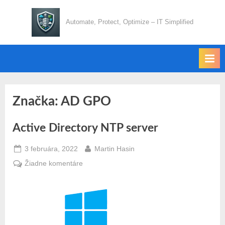
Skip
to
Automate, Protect, Optimize – IT Simplified
content
Značka:
AD GPO
Active Directory NTP server
Posted
By
3 februára, 2022
Martin Hasin
on
na
Žiadne komentáre
Active
Directory
NTP
server