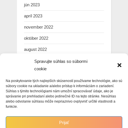
jún 2023
apríl 2023
november 2022
október 2022
august 2022
júl 2022
Spravujte súhlas so súbormi
cookie
marec 2022
Na poskytovanie tých najlepších skúseností používame technológie, ako sú
február 2022
súbory cookie na ukladanie a/alebo prístup k informáciám o zariadení.
Súhlas s týmito technológiami nám umožní spracovávať údaje, ako je
január 2022
správanie pri prehliadaní alebo jedinečné ID na tejto stránke. Nesúhlas
alebo odvolanie súhlasu môže nepriaznivo ovplyvniť určité vlastnosti a
december 2021
funkcie.
november 2021
Prijať
október 2021