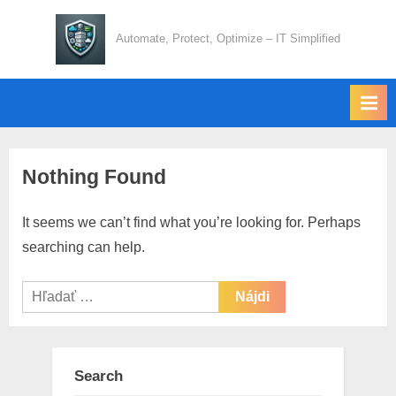
Skip
to
Automate, Protect, Optimize – IT Simplified
content
Nothing Found
It seems we can’t find what you’re looking for. Perhaps
searching can help.
Hľadať:
Search