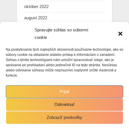
október 2022
august 2022
júl 2022
Spravujte súhlas so súbormi
cookie
marec 2022
Na poskytovanie tých najlepších skúseností používame technológie, ako sú
február 2022
súbory cookie na ukladanie a/alebo prístup k informáciám o zariadení.
Súhlas s týmito technológiami nám umožní spracovávať údaje, ako je
január 2022
správanie pri prehliadaní alebo jedinečné ID na tejto stránke. Nesúhlas
alebo odvolanie súhlasu môže nepriaznivo ovplyvniť určité vlastnosti a
december 2021
funkcie.
november 2021
Prijať
október 2021
Odmietnuť
Zobraziť predvoľby
Copyright © 2021 Martin Hasin.
Powered by
PressBook WordPress theme