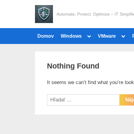
Skip
to
Automate, Protect, Optimize – IT Simplif
content
Toggle
Toggl
Domov
Windows
VMware
sub-
sub-
menu
menu
Nothing Found
It seems we can’t find what you’re loo
Hľadať: