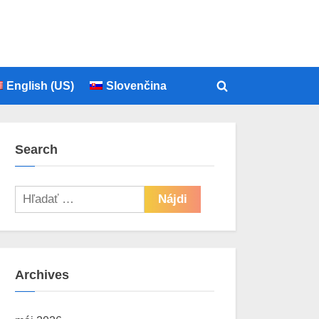
English (US)
Slovenčina
Toggle
search
form
Search
Hľadať:
Archives