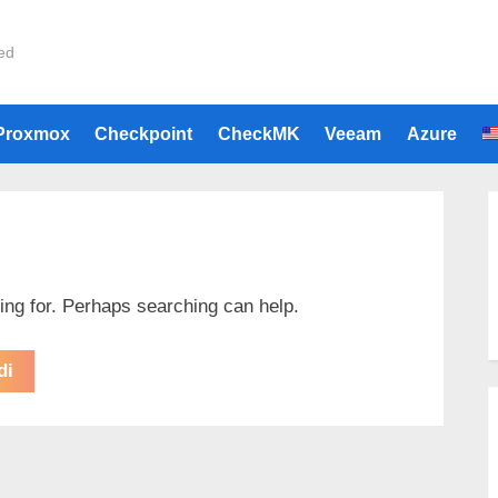
ied
e
Proxmox
Checkpoint
CheckMK
Veeam
Azure
king for. Perhaps searching can help.