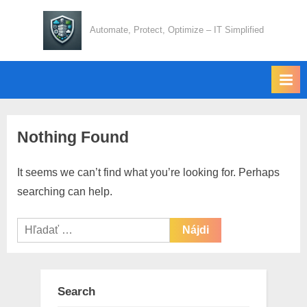
Skip
to
Automate, Protect, Optimize – IT Simplified
content
Nothing Found
It seems we can’t find what you’re looking for. Perhaps
searching can help.
Hľadať:
Search