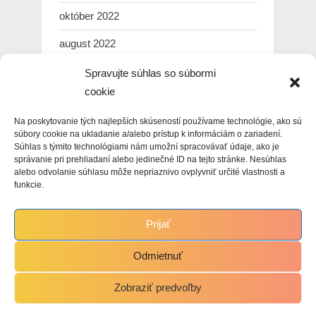
október 2022
august 2022
júl 2022
Spravujte súhlas so súbormi
cookie
marec 2022
Na poskytovanie tých najlepších skúseností používame technológie, ako sú
február 2022
súbory cookie na ukladanie a/alebo prístup k informáciám o zariadení.
Súhlas s týmito technológiami nám umožní spracovávať údaje, ako je
január 2022
správanie pri prehliadaní alebo jedinečné ID na tejto stránke. Nesúhlas
alebo odvolanie súhlasu môže nepriaznivo ovplyvniť určité vlastnosti a
december 2021
funkcie.
november 2021
Prijať
október 2021
Odmietnuť
Zobraziť predvoľby
Copyright © 2021 Martin Hasin.
Powered by
PressBook WordPress theme