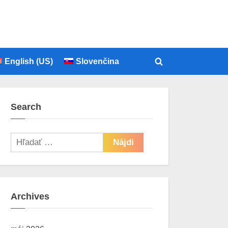
English (US)
Slovenčina
Toggle
search
form
Search
Hľadať:
Archives