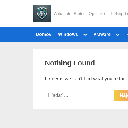
Skip
to
Automate, Protect, Optimize – IT Simplif
content
Toggle
Toggl
Domov
Windows
VMware
sub-
sub-
menu
menu
Nothing Found
It seems we can’t find what you’re loo
Hľadať: