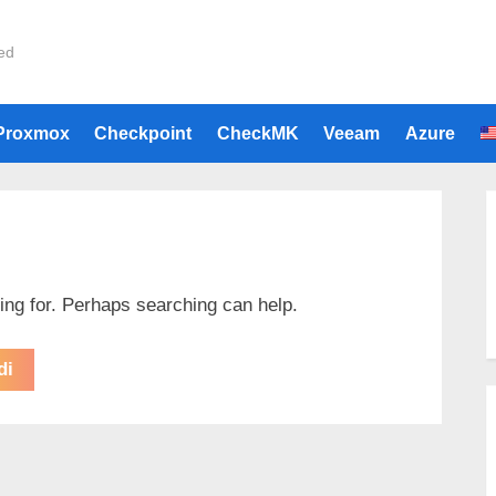
ied
e
Proxmox
Checkpoint
CheckMK
Veeam
Azure
king for. Perhaps searching can help.