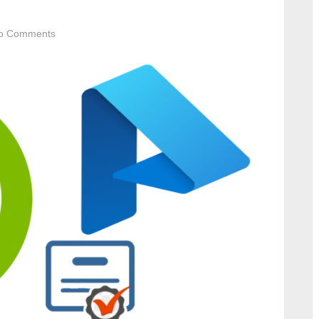
on
o Comments
Azure
Key
Vault
Backup