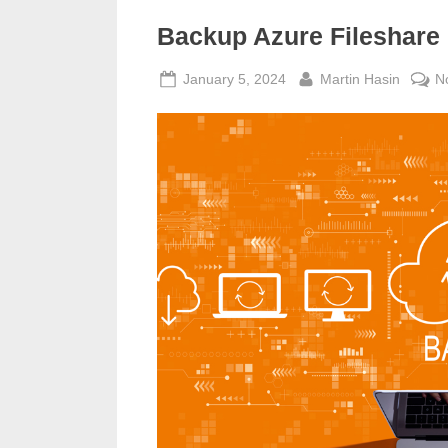
Backup Azure Fileshare 
Posted
By
January 5, 2024
Martin Hasin
N
on