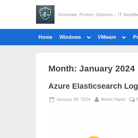
Skip
to
Automate, Protect, Optimize – IT Simplif
content
Toggle
Toggle
Home
Windows
VMware
P
sub-
sub-
menu
menu
Month:
January 2024
Azure Elasticsearch Log
Posted
By
January 28, 2024
Martin Hasin
on