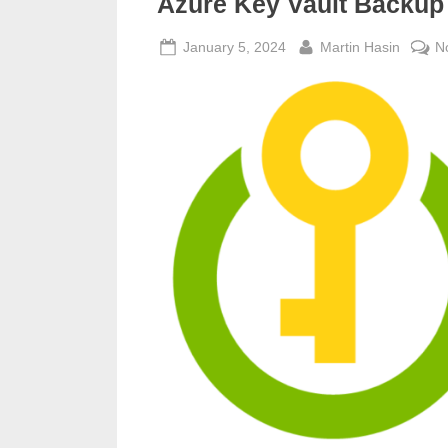
Azure Key Vault Backup
Posted
By
January 5, 2024
Martin Hasin
N
on