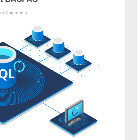
on
No Comments
Azure
SQL
Server
Export
BACPAC