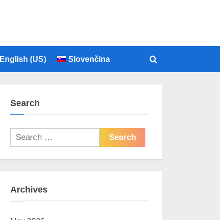
English (US)
Slovenčina
Toggle
search
form
Search
Search
for:
Archives