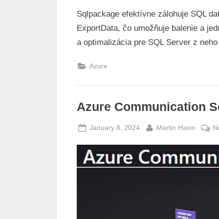
Sqlpackage efektívne zálohuje SQL da
ExportData, čo umožňuje balenie a jedn
a optimalizácia pre SQL Server z neho
Azure
Azure Communication Se
Posted
By
January 8, 2024
Martin Hasin
N
on