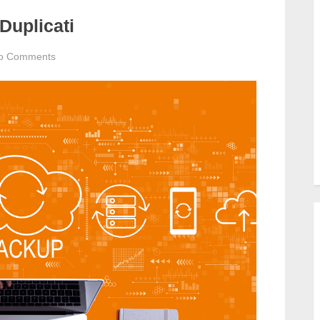
Duplicati
on
o Comments
Backup
Azure
Fileshare
Duplicati