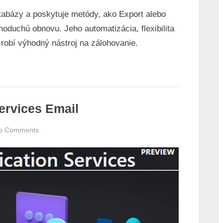
tabázy a poskytuje metódy, ako Export alebo
oduchú obnovu. Jeho automatizácia, flexibilita
 robí výhodný nástroj na zálohovanie.
rvices Email
on
o Comments
Azure
Communication
Services
Email