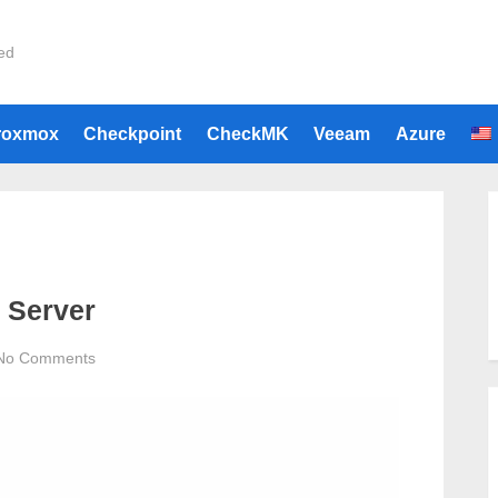
ied
roxmox
Checkpoint
CheckMK
Veeam
Azure
 Server
on
No Comments
Azure
Elasticsearch
Log
Server