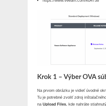
https://www.veeam.com/kb4738
Krok 1 – Výber OVA sú
Na prvom obrázku je vidieť úvodné ok
Tu je potrebné zvoliť zdroj inštalačné
na
Upload Files
, kde nahráte stiahnut