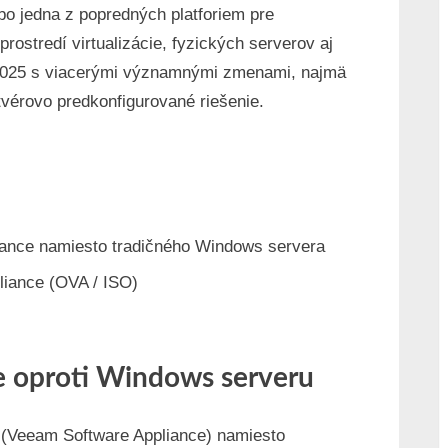
o jedna z popredných platforiem pre
Backup
Replication
prostredí virtualizácie, fyzických serverov aj
v13
2025 s viacerými významnými zmenami, najmä
Linux
vérovo predkonfigurované riešenie.
Appliance
–
Complete
Guide
liance namiesto tradičného Windows servera
pliance (OVA / ISO)
e oproti Windows serveru
e (Veeam Software Appliance) namiesto