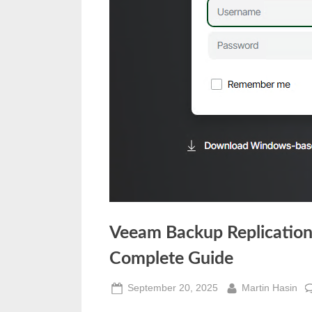
Veeam Backup Replication
Complete Guide
Posted
By
September 20, 2025
Martin Hasin
on