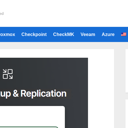
ied
roxmox
Checkpoint
CheckMK
Veeam
Azure