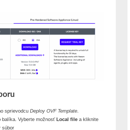
boru
no sprievodcu
Deploy OVF Template
.
ho balíka. Vyberte možnosť
Local file
a kliknite
ý súbor