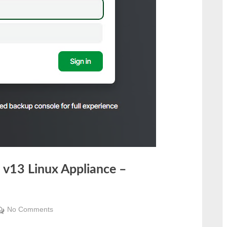
 v13 Linux Appliance –
on
No Comments
Veeam