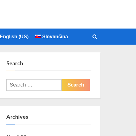
English (US)
Slovenčina
Toggle
search
form
Search
Search
for:
Archives