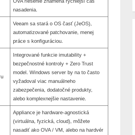
OVA riešenie znamená rýchlejší čas
nasadenia.
Veeam sa stará o OS časť (JeOS),
automatizované patchovanie, menej
práce s konfiguráciou.
Integrované funkcie imutability +
bezpečnostné kontroly + Zero Trust
model. Windows server by na to často
ru
vyžadoval viac manuálneho
zabezpečenia, dodatočné produkty,
alebo komplexnejšie nastavenie.
Appliance je hardware-agnostická
(virtuálna, fyzická, cloud), môžete
nasadiť ako OVA / VM, alebo na hardvér