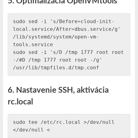
5. Optimalizácia OpenVMtools
sudo sed -i 's/Before=cloud-init-
local.service/After=dbus.service/g' 
/lib/systemd/system/open-vm-
tools.service

sudo sed -i 's/D /tmp 1777 root root 
-/#D /tmp 1777 root root -/g' 
/usr/lib/tmpfiles.d/tmp.conf 
6. Nastavenie SSH, aktivácia
rc.local
sudo tee /etc/rc.local >/dev/null 
<
/dev/null <