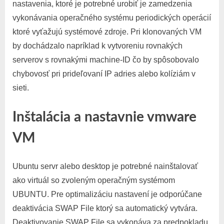
nastavenia, ktoré je potrebné urobiť je zamedzenia
vykonávania operačného systému periodických operácií
ktoré vyťažujú systémové zdroje. Pri klonovaných VM
by dochádzalo napríklad k vytvoreniu rovnakých
serverov s rovnakými machine-ID čo by spôsobovalo
chybovosť pri prideľovaní IP adries alebo kolíziám v
sieti.
Inštalácia a nastavnie vmware
VM
Ubuntu servr alebo desktop je potrebné nainštalovať
ako virtuál so zvoleným operačným systémom
UBUNTU. Pre optimalizáciu nastavení je odporúčane
deaktivácia SWAP File ktorý sa automatický vytvára.
Deaktivovanie SWAP File sa vykonáva za predpokladu,