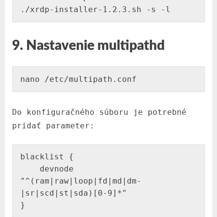
./xrdp-installer-1.2.3.sh -s -l
9. Nastavenie multipathd
nano /etc/multipath.conf
Do konfiguračného súboru je potrebné
pridať parameter:
blacklist {

    devnode 
"^(ram|raw|loop|fd|md|dm-
|sr|scd|st|sda)[0-9]*"

}