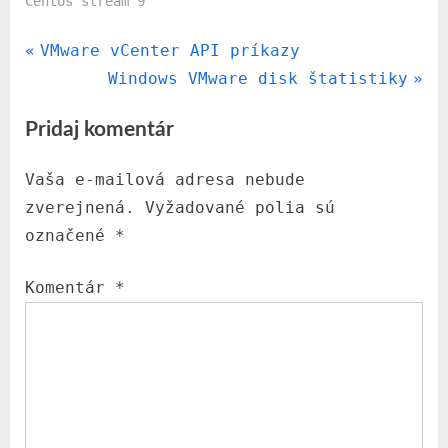
Centos stream 9
P
VMware vCenter API príkazy
Navigácia
r
N
Windows VMware disk štatistiky
v
e
e
Pridaj komentár
v
x
článku
i
t
Vaša e-mailová adresa nebude
o
P
zverejnená.
Vyžadované polia sú
u
o
označené
*
s
s
P
t
Komentár
*
o
:
s
t
: