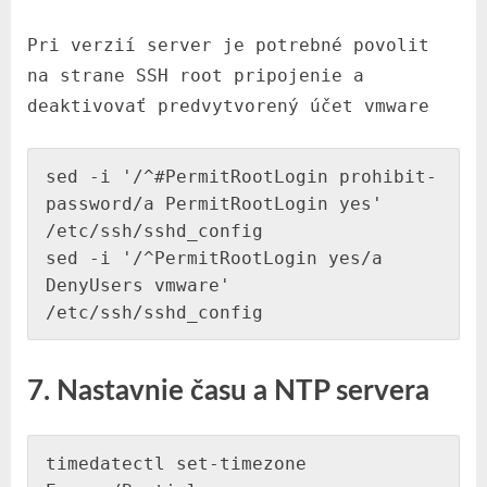
Pri verzií server je potrebné povolit
na strane SSH root pripojenie a
deaktivovať predvytvorený účet vmware
sed -i '/^#PermitRootLogin prohibit-
password/a PermitRootLogin yes' 
/etc/ssh/sshd_config

sed -i '/^PermitRootLogin yes/a 
DenyUsers vmware' 
/etc/ssh/sshd_config
7. Nastavnie času a NTP servera
timedatectl set-timezone 