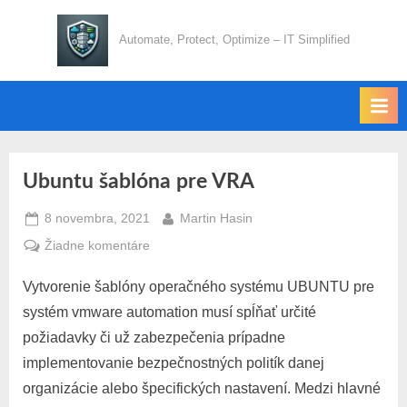
Skip
to
Automate, Protect, Optimize – IT Simplified
content
Ubuntu šablóna pre VRA
Posted
By
8 novembra, 2021
Martin Hasin
on
na
Žiadne komentáre
Ubuntu
Vytvorenie šablóny operačného systému UBUNTU pre
šablóna
pre
systém vmware automation musí spĺňať určité
VRA
požiadavky či už zabezpečenia prípadne
implementovanie bezpečnostných politík danej
organizácie alebo špecifických nastavení. Medzi hlavné