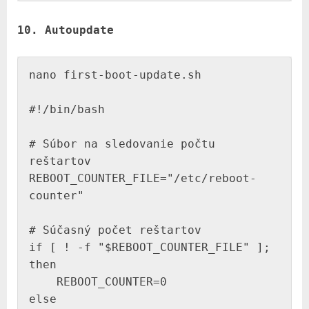
10. Autoupdate
nano first-boot-update.sh

#!/bin/bash

# Súbor na sledovanie počtu 
reštartov

REBOOT_COUNTER_FILE="/etc/reboot-
counter"

# Súčasný počet reštartov

if [ ! -f "$REBOOT_COUNTER_FILE" ]; 
then

    REBOOT_COUNTER=0

else
