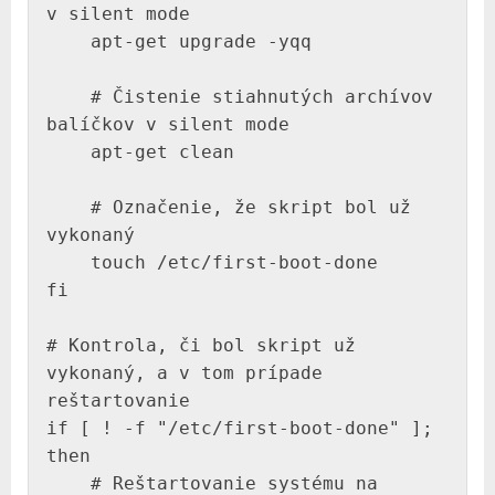
v silent mode

    apt-get upgrade -yqq

    # Čistenie stiahnutých archívov 
balíčkov v silent mode

    apt-get clean

    # Označenie, že skript bol už 
vykonaný

    touch /etc/first-boot-done

fi

# Kontrola, či bol skript už 
vykonaný, a v tom prípade 
reštartovanie

if [ ! -f "/etc/first-boot-done" ]; 
then

    # Reštartovanie systému na 