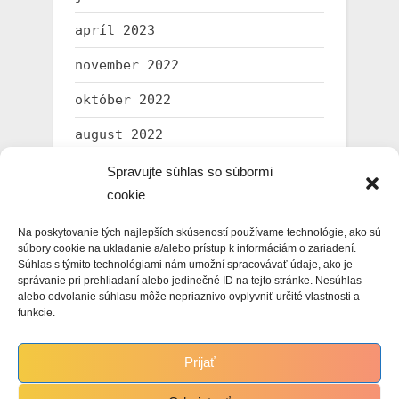
apríl 2023
november 2022
október 2022
august 2022
júl 2022
Spravujte súhlas so súbormi
cookie
marec 2022
Na poskytovanie tých najlepších skúseností používame technológie, ako sú
február 2022
súbory cookie na ukladanie a/alebo prístup k informáciám o zariadení.
Súhlas s týmito technológiami nám umožní spracovávať údaje, ako je
január 2022
správanie pri prehliadaní alebo jedinečné ID na tejto stránke. Nesúhlas
alebo odvolanie súhlasu môže nepriaznivo ovplyvniť určité vlastnosti a
december 2021
funkcie.
november 2021
Prijať
október 2021