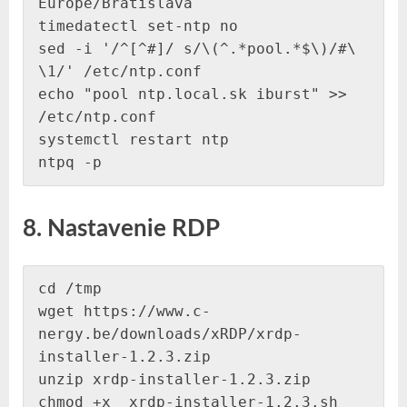
Europe/Bratislava

timedatectl set-ntp no

sed -i '/^[^#]/ s/\(^.*pool.*$\)/#\ 
\1/' /etc/ntp.conf 

echo "pool ntp.local.sk iburst" >> 
/etc/ntp.conf

systemctl restart ntp

ntpq -p
8. Nastavenie RDP
cd /tmp

wget https://www.c-
nergy.be/downloads/xRDP/xrdp-
installer-1.2.3.zip

unzip xrdp-installer-1.2.3.zip 

chmod +x  xrdp-installer-1.2.3.sh
