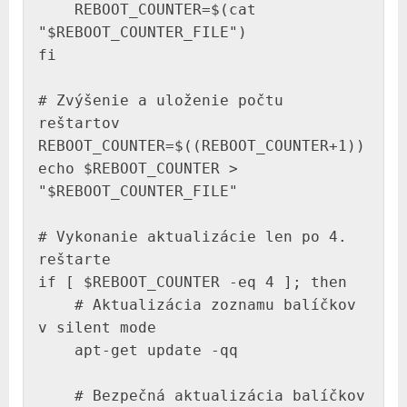
    REBOOT_COUNTER=$(cat 
"$REBOOT_COUNTER_FILE")

fi

# Zvýšenie a uloženie počtu 
reštartov

REBOOT_COUNTER=$((REBOOT_COUNTER+1))

echo $REBOOT_COUNTER > 
"$REBOOT_COUNTER_FILE"

# Vykonanie aktualizácie len po 4. 
reštarte

if [ $REBOOT_COUNTER -eq 4 ]; then

    # Aktualizácia zoznamu balíčkov 
v silent mode

    apt-get update -qq

    # Bezpečná aktualizácia balíčkov 