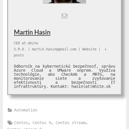
Martin Hasin
CEO
at
mhite
S.R.O.
|
martin.hasin@gmail.com
|
Website
|
+
posts
Odborník na kybernetickú bezpečnosť, správu
Azure Cloud a VMware onprem. Využíva
technológie, ako Checkmk a MRTG, na
monitorovanie siete a zvyšovanie
efektívnosti a bezpečnosti IT
infraštruktúry. Kontakt: hasin(at)mhite.sk
Automation
Tags:
,
,
,
Centos
Centos 9
Centos stream