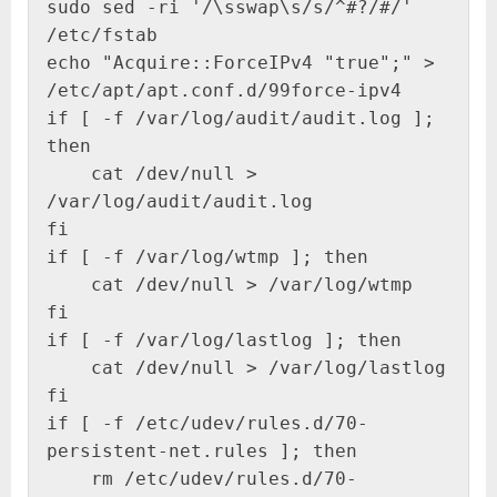
sudo sed -ri '/\sswap\s/s/^#?/#/' 
/etc/fstab

echo "Acquire::ForceIPv4 "true";" > 
/etc/apt/apt.conf.d/99force-ipv4

if [ -f /var/log/audit/audit.log ]; 
then

    cat /dev/null > 
/var/log/audit/audit.log

fi

if [ -f /var/log/wtmp ]; then

    cat /dev/null > /var/log/wtmp

fi

if [ -f /var/log/lastlog ]; then

    cat /dev/null > /var/log/lastlog

fi

if [ -f /etc/udev/rules.d/70-
persistent-net.rules ]; then

    rm /etc/udev/rules.d/70-