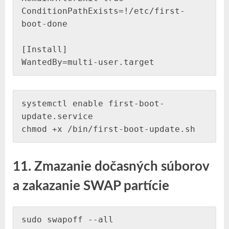
ConditionPathExists=!/etc/first-
boot-done

[Install]

systemctl enable first-boot-
update.service

chmod +x /bin/first-boot-update.sh
11. Zmazanie dočasných súborov
a zakazanie SWAP partície
sudo swapoff --all
