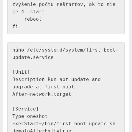
zvýšenie počtu reštartov, ak to nie 
je 4. štart

    reboot

fi
nano /etc/systemd/system/first-boot-
update.service

[Unit]

Description=Run apt update and 
upgrade at first boot

After=network.target

[Service]

Type=oneshot

ExecStart=/bin/first-boot-update.sh

RemainAfterExit=true
