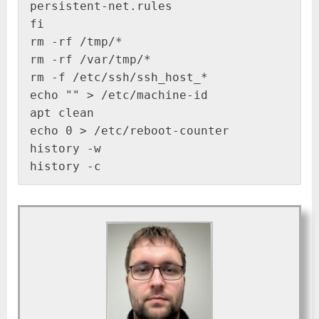
persistent-net.rules

fi

rm -rf /tmp/*

rm -rf /var/tmp/*

rm -f /etc/ssh/ssh_host_*

echo "" > /etc/machine-id

apt clean

echo 0 > /etc/reboot-counter

history -w

history -c