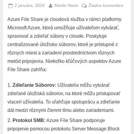
Posted
By
na
2 januára, 2024
Martin Hasin
Žiadne komentáre
on
Azure
Azure File Share je cloudová služba v rámci platformy
Files
pripoj
Microsoft Azure, ktorá umožňuje užívateľom vytvárať,
Ubun
spravovať a zdieľať súbory v cloude. Poskytuje
centralizované úložisko súborov, ktoré je prístupné z
rôznych miest a zariadení prostredníctvom rôznych
metód pripojenia. Niekoľko kľúčových aspektov Azure
File Share zahŕňa:
Zdieľanie Súborov:
Užívatelia môžu vytvárať
zdieľané úložiská súborov, na ktoré môžu pristupovať
viacerí užívatelia. To uľahčuje spoluprácu a zdieľanie
dát medzi rôznymi členmi tímu alebo zariadeniami.
Protokol SMB:
Azure File Share podporuje
pripojenie pomocou protokolu Server Message Block