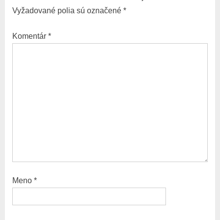
i
P
Vyžadované polia sú označené
*
o
o
u
s
Komentár
*
s
t
P
:
o
s
t
:
Meno
*