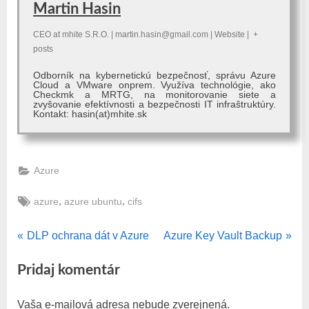
Martin Hasin
CEO
at
mhite S.R.O.
|
martin.hasin@gmail.com
|
Website
|
+
posts
Odborník na kybernetickú bezpečnosť, správu Azure
Cloud a VMware onprem. Využíva technológie, ako
Checkmk a MRTG, na monitorovanie siete a
zvyšovanie efektívnosti a bezpečnosti IT infraštruktúry.
Kontakt: hasin(at)mhite.sk
Azure
Tags:
,
,
azure
azure ubuntu
cifs
P
N
Navigácia
DLP ochrana dát v Azure
Azure Key Vault Backup
r
e
v
Pridaj komentár
e
x
v
t
článku
Vaša e-mailová adresa nebude zverejnená.