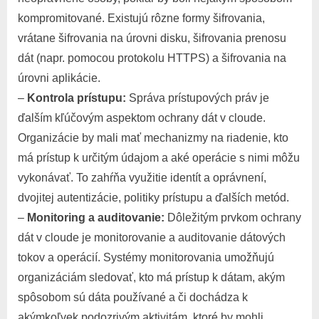
kompromitované. Existujú rôzne formy šifrovania,
vrátane šifrovania na úrovni disku, šifrovania prenosu
dát (napr. pomocou protokolu HTTPS) a šifrovania na
úrovni aplikácie.
–
Kontrola prístupu:
Správa prístupových práv je
ďalším kľúčovým aspektom ochrany dát v cloude.
Organizácie by mali mať mechanizmy na riadenie, kto
má prístup k určitým údajom a aké operácie s nimi môžu
vykonávať. To zahŕňa využitie identít a oprávnení,
dvojitej autentizácie, politiky prístupu a ďalších metód.
–
Monitoring a auditovanie:
Dôležitým prvkom ochrany
dát v cloude je monitorovanie a auditovanie dátových
tokov a operácií. Systémy monitorovania umožňujú
organizáciám sledovať, kto má prístup k dátam, akým
spôsobom sú dáta používané a či dochádza k
akýmkoľvek podozrivým aktivitám, ktoré by mohli