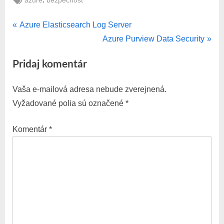
azure
bezpecnost
P
Navigácia
Azure Elasticsearch Log Server
r
N
Azure Purview Data Security
v
e
e
Pridaj komentár
v
x
článku
i
t
Vaša e-mailová adresa nebude zverejnená.
o
P
Vyžadované polia sú označené
*
u
o
s
s
Komentár
*
P
t
o
:
s
t
: