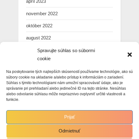
apríl 2023
november 2022
október 2022
august 2022
júl 2022
Spravujte súhlas so súbormi
cookie
marec 2022
Na poskytovanie tých najlepších skúseností používame technológie, ako sú
február 2022
súbory cookie na ukladanie a/alebo prístup k informáciám o zariadení.
Súhlas s týmito technológiami nám umožní spracovávať údaje, ako je
január 2022
správanie pri prehliadaní alebo jedinečné ID na tejto stránke. Nesúhlas
alebo odvolanie súhlasu môže nepriaznivo ovplyvniť určité vlastnosti a
december 2021
funkcie.
november 2021
Prijať
október 2021
Odmietnuť