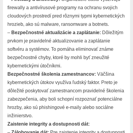
firewally a antivírusové programy na ochranu svojich
cloudových prostredí pred rôznymi typmi kybernetických
hrozieb, ako sú malware, ransomware a botnets.
–
Bezpečnostné aktualizácie a zaplátanie:
Dôležitým
prvkom je pravidelné aktualizovanie a zaplátanie
softvéru a systémov. To pomáha eliminovať známe
bezpečnostné chyby, ktoré by mohli byť zneužité
kybernetickými útočníkmi.
Bezpečnostné školenia zamestnancov:
Väčšina
kybernetických útokov využíva ľudský faktor. Preto je
dôležité poskytovať zamestnancom pravidelné školenia
zabezpečenia, aby boli schopní rozpoznať potenciálne
hrozby, ako sú phishingové e-maily alebo sociálne
inžinierstvo.
Zaistenie integrity a dostupnosti dát:
–
Zálohovanie dát:
Pre zaistenie integrity a dostupnosti