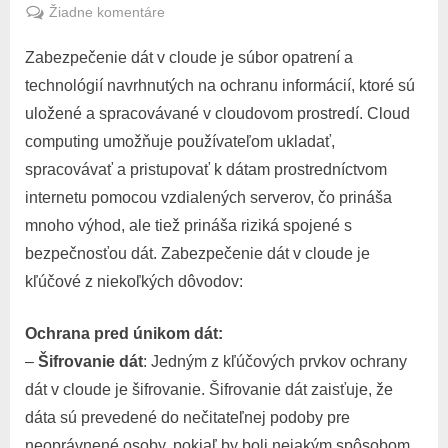
on
na
Žiadne komentáre
Azure
Zabezpečenie dát v cloude je súbor opatrení a
Office
365
technológií navrhnutých na ochranu informácií, ktoré sú
Data
uložené a spracovávané v cloudovom prostredí. Cloud
Security
computing umožňuje používateľom ukladať,
spracovávať a pristupovať k dátam prostredníctvom
internetu pomocou vzdialených serverov, čo prináša
mnoho výhod, ale tiež prináša riziká spojené s
bezpečnosťou dát. Zabezpečenie dát v cloude je
kľúčové z niekoľkých dôvodov:
Ochrana pred únikom dát:
–
Šifrovanie dát
: Jedným z kľúčových prvkov ochrany
dát v cloude je šifrovanie. Šifrovanie dát zaisťuje, že
dáta sú prevedené do nečitateľnej podoby pre
neoprávnené osoby, pokiaľ by boli nejakým spôsobom