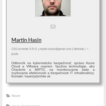
Martin Hasin
CEO
at
mhite S.R.O.
|
martin.hasin@gmail.com
|
Website
|
+
posts
Odborník na kybernetickú bezpečnosť, správu Azure
Cloud a VMware onprem. Využíva technológie, ako
Checkmk a MRTG, na monitorovanie siete a
zvyšovanie efektívnosti a bezpečnosti IT infraštruktúry.
Kontakt: hasin(at)mhite.sk
Azure
Tags:
,