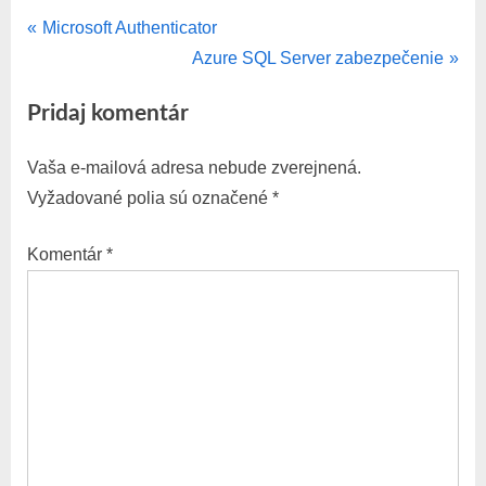
P
Navigácia
Microsoft Authenticator
r
N
Azure SQL Server zabezpečenie
v
e
e
Pridaj komentár
v
x
článku
i
t
Vaša e-mailová adresa nebude zverejnená.
o
P
Vyžadované polia sú označené
*
u
o
s
s
Komentár
*
P
t
o
:
s
t
: