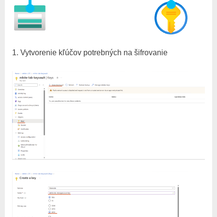
Vytvorenie kľúčov potrebných na šifrovanie