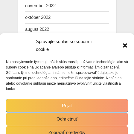
november 2022
október 2022
august 2022
júl 2022
Spravujte súhlas so súbormi
cookie
marec 2022
Na poskytovanie tých najlepších skúseností používame technológie, ako sú
február 2022
súbory cookie na ukladanie a/alebo prístup k informáciám o zariadení.
Súhlas s týmito technológiami nám umožní spracovávať údaje, ako je
január 2022
správanie pri prehliadaní alebo jedinečné ID na tejto stránke. Nesúhlas
alebo odvolanie súhlasu môže nepriaznivo ovplyvniť určité vlastnosti a
december 2021
funkcie.
november 2021
Prijať
október 2021
Odmietnuť
Zobraziť predvoľby