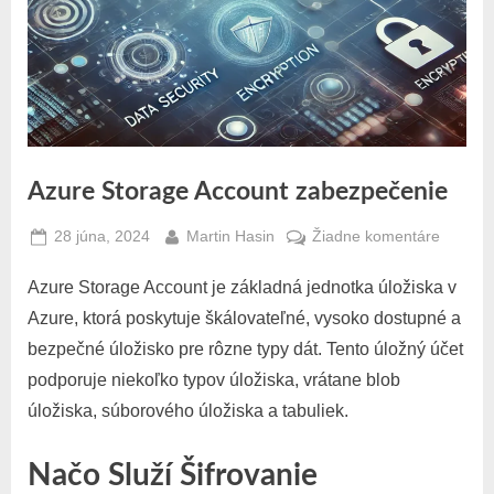
Azure Storage Account zabezpečenie
Posted
By
na
28 júna, 2024
Martin Hasin
Žiadne komentáre
on
Azure
Azure Storage Account je základná jednotka úložiska v
Storage
Accoun
Azure, ktorá poskytuje škálovateľné, vysoko dostupné a
zabezp
bezpečné úložisko pre rôzne typy dát. Tento úložný účet
podporuje niekoľko typov úložiska, vrátane blob
úložiska, súborového úložiska a tabuliek.
Načo Služí Šifrovanie