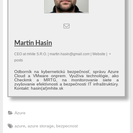
Martin Hasin
CEO
at
mhite S.R.O.
|
martin.hasin@gmail.com
|
Website
|
+
posts
Odborník na kybernetickú bezpečnosť, správu Azure
Cloud a VMware onprem. Využíva technológie, ako
Checkmk a MRTG, na monitorovanie siete a
zvyšovanie efektívnosti a bezpečnosti IT infraštruktúry.
Kontakt: hasin(at)mhite.sk
Azure
Tags:
,
,
azure
azure storage
bezpecnost